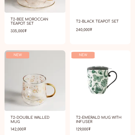
T2-BEE MOROCCAN
T2-BLACK TEAPOT SET
TEAPOT SET
240,000
₮
335,000
₮
NEW
NEW
T2-DOUBLE WALLED
T2-EMERALD MUG WITH
MUG
INFUSER
142,000
₮
129,000
₮