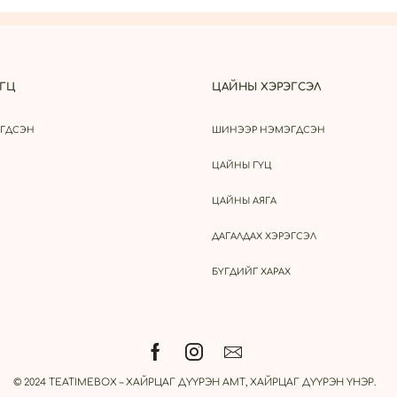
ГЦ
ЦАЙНЫ ХЭРЭГСЭЛ
ГДСЭН
ШИНЭЭР НЭМЭГДСЭН
ЦАЙНЫ ГҮЦ
ЦАЙНЫ АЯГА
ДАГАЛДАХ ХЭРЭГСЭЛ
БҮГДИЙГ ХАРАХ
© 2024 TEATIMEBOX – ХАЙРЦАГ ДҮҮРЭН АМТ, ХАЙРЦАГ ДҮҮРЭН ҮНЭР.