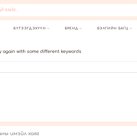
 ХАЙХ...
БҮТЭЭГДЭХҮҮН
БРЕНД
БЭЛГИЙН БАГЦ
y again with some different keywords