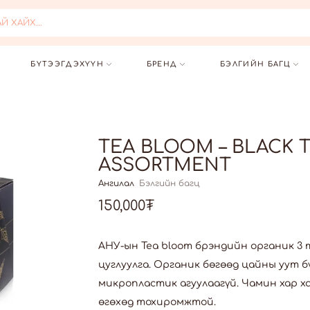
 ХАЙХ...
БҮТЭЭГДЭХҮҮН
БРЕНД
БЭЛГИЙН БАГЦ
TEA BLOOM – BLACK 
ASSORTMENT
Ангилал
Бэлгийн багц
150,000
₮
АНУ-ын Tea bloom брэндийн органик 3 
цуглуулга. Органик бөгөөд цайны уут б
микропластик агуулаагүй. Чамин хар х
өгөхөд тохиромжтой.