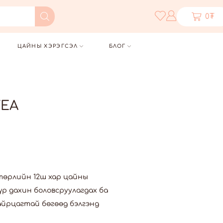
0
₮
ЦАЙНЫ ХЭРЭГСЭЛ
БЛОГ
TEA
төрлийн 12ш хар цайны
үр дахин боловсруулагдах ба
айрцагтай бөгөөд бэлгэнд