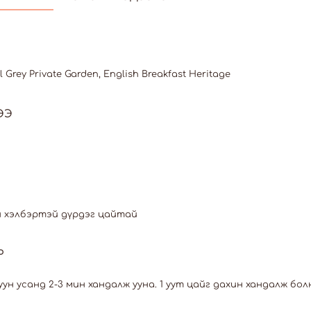
rl Grey Private Garden, English Breakfast Heritage
ЭЭ
н хэлбэртэй дүрдэг цайтай
Р
уун усанд 2-3 мин хандалж ууна. 1 уут цайг дахин хандалж бол