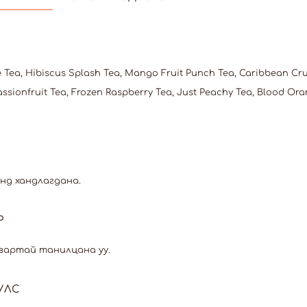
Tea, Hibiscus Splash Tea, Mango Fruit Punch Tea, Caribbean Cr
ssionfruit Tea, Frozen Raspberry Tea, Just Peachy Tea, Blood Or
нд хандлагдана.
Р
вартай танилцана уу.
УЛС