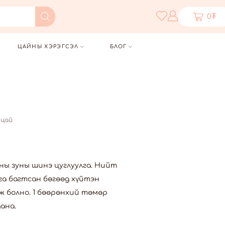
0
₮
ЦАЙНЫ ХЭРЭГСЭЛ
БЛОГ
 цай
оны зуны шинэ цуглуулга. Нийт
га багтсан бөгөөд хүйтэн
уж болно. 1 бөөрөнхий төмөр
ана.