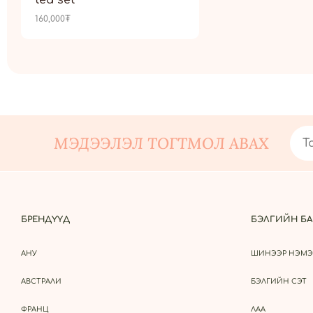
tea set
160,000
₮
МЭДЭЭЛЭЛ ТОГТМОЛ АВАХ
БРЕНДҮҮД
БЭЛГИЙН БА
АНУ
ШИНЭЭР НЭМЭ
АВСТРАЛИ
БЭЛГИЙН СЭТ
ФРАНЦ
ЛАА