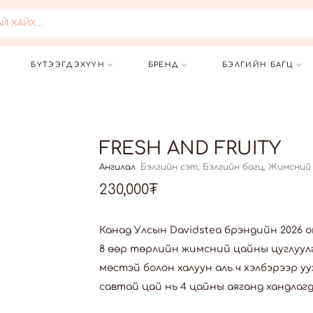
 ХАЙХ...
БҮТЭЭГДЭХҮҮН
БРЕНД
БЭЛГИЙН БАГЦ
FRESH AND FRUITY
Ангилал
Бэлгийн сэт
,
Бэлгийн багц
,
Жимсний
230,000
₮
Канад Улсын Davidstea брэндийн 2026 
8 өөр төрлийн жимсний цайны цуглуул
мөстэй болон халуун аль ч хэлбэрээр у
савтай цай нь 4 цайны аяганд хандлагд