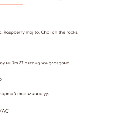
, Raspberry mojito, Chai on the rocks,
юу нийт 37 аяганд хандлагдана.
Р
вартай танилцана уу.
УЛС