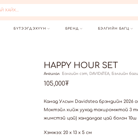
..
БҮТЭЭГДЭХҮҮН
БРЕНД
БЭЛГИЙН БАГЦ
HAPPY HOUR SET
Ангилал
Бэлгийн сэт
,
DAVIDsTEA
,
Бэлгийн баг
105,000
₮
Канад Улсын Davidstea брэндийн 2026 о
Моктэйл хийж уухад тохиромжтой 3 төр
жимстэй цай) хандалдаг цай болон 10ш 
Хэмжээ: 20 x 13 x 5 см