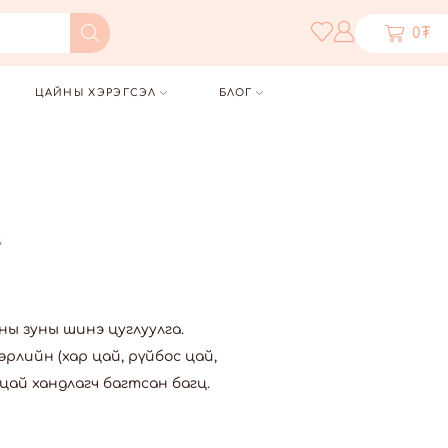
0
₮
ЦАЙНЫ ХЭРЭГСЭЛ
БЛОГ
ц
ны зуны шинэ цуглуулга.
лийн (хар цай, рүйбос цай,
цай хандлагч багтсан багц.