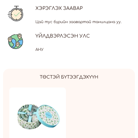
ХЭРЭГЛЭХ ЗААВАР
Цай тус бүрийн заавартай танилцана уу.
ҮЙЛДВЭРЛЭСЭН УЛС
АНУ
ТӨСТЭЙ БҮТЭЭГДЭХҮҮН