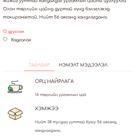
жижиг ууттай хандалдаг ургамлын цайны цуглуулга.
Олон төрлийн цайнд дуртай хүнд бэлэглэхэд
тохиромжтой. Нийт 56 аяганд хандлагдана.
дууссан
Хадгалах
ТАЙЛБАР
НЭМЭЛТ МЭДЭЭЛЭЛ
ОРЦ НАЙРЛАГА
14 төрлийн ургамлын цай
ХЭМЖЭЭ
Нийт 28 тусдаа ууттай буюу 56 аяганд
хандлагдана.