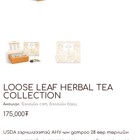
LOOSE LEAF HERBAL TEA
COLLECTION
Ангилал
Бэлгийн сэт
,
Бэлгийн багц
175,000
₮
USDA гэрчилгээтэй АНУ-ын дотроо 28 өөр төрлийн