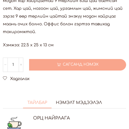
модон хар хайрцагтай 9 төрлийн 63ш цай багтсан
сет. Хар цай, ногоон цай, ургамлын цай, жимсний цай
зэрэг 9 өөр төрлийн цайтай энэхүү модон хайрцаг
маань очих болно. Оффис болон гэртээ тавихад
тохиромжтой.
Хэмжээ: 22.5 х 25 х 13 см
САГСАНД НЭМЭХ
Хадгалах
ТАЙЛБАР
НЭМЭЛТ МЭДЭЭЛЭЛ
ОРЦ НАЙРЛАГА