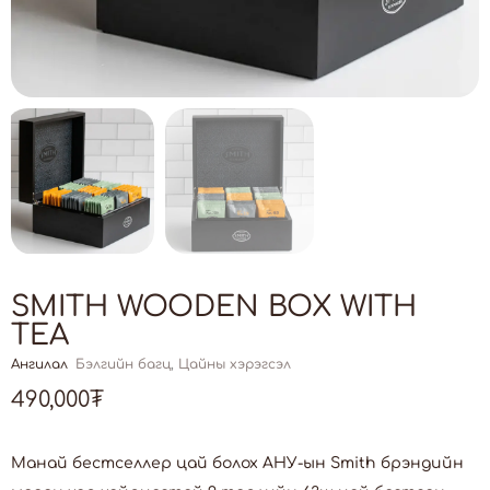
SMITH WOODEN BOX WITH
TEA
Ангилал
Бэлгийн багц
,
Цайны хэрэгсэл
490,000
₮
Манай бестселлер цай болох АНУ-ын Smith брэндийн