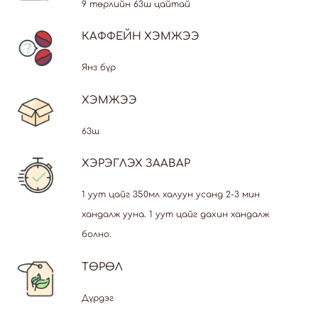
9 төрлийн 63ш цайтай
КАФФЕЙН ХЭМЖЭЭ
Янз бүр
ХЭМЖЭЭ
63ш
ХЭРЭГЛЭХ ЗААВАР
1 уут цайг 350мл халуун усанд 2-3 мин
хандалж ууна. 1 уут цайг дахин хандалж
болно.
ТӨРӨЛ
Дүрдэг