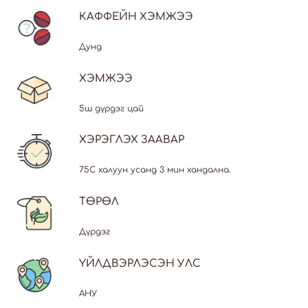
КАФФЕЙН ХЭМЖЭЭ
Дунд
ХЭМЖЭЭ
5ш дүрдэг цай
ХЭРЭГЛЭХ ЗААВАР
75С халуун усанд 3 мин хандална.
ТӨРӨЛ
Дүрдэг
ҮЙЛДВЭРЛЭСЭН УЛС
АНУ