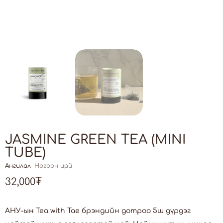
JASMINE GREEN TEA (MINI
TUBE)
Ангилал
Ногоон цай
32,000
₮
АНУ-ын Tea with Tae брэндийн дотроо 5ш дүрдэг