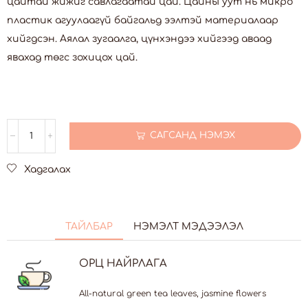
цайтай жижиг савлагаатай цай. Цайны уут нь микро
пластик агуулаагүй байгальд ээлтэй материалаар
хийгдсэн. Аялал зугаалга, цүнхэндээ хийгээд аваад
явахад төгс зохицох цай.
САГСАНД НЭМЭХ
Хадгалах
ТАЙЛБАР
НЭМЭЛТ МЭДЭЭЛЭЛ
ОРЦ НАЙРЛАГА
All-natural green tea leaves, jasmine flowers