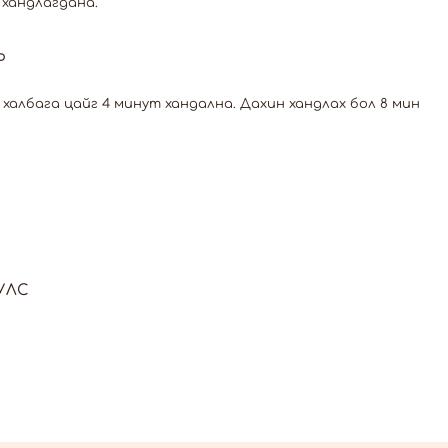
д хандлагдана.
Р
 1 халбага цайг 4 минут хандална. Дахин хандлах бол 8 мин
УЛС