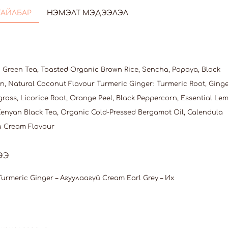
ТАЙЛБАР
НЭМЭЛТ МЭДЭЭЛЭЛ
 Green Tea, Toasted Organic Brown Rice, Sencha, Papaya, Black
, Natural Coconut Flavour Turmeric Ginger: Turmeric Root, Ging
rass, Licorice Root, Orange Peel, Black Peppercorn, Essential Le
 Kenyan Black Tea, Organic Cold-Pressed Bergamot Oil, Calendula
la Cream Flavour
ЭЭ
Turmeric Ginger – Агуулаагүй Cream Earl Grey – Их