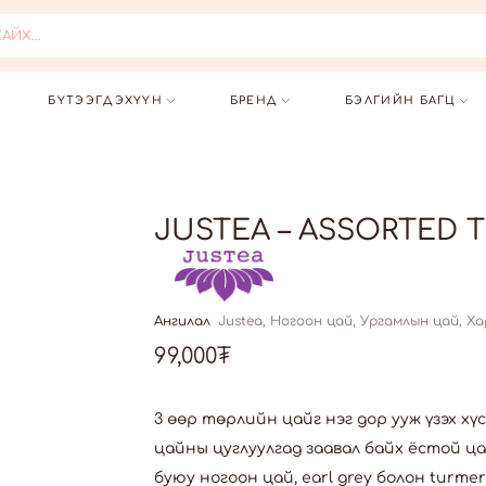
 ХАЙХ...
БҮТЭЭГДЭХҮҮН
БРЕНД
БЭЛГИЙН БАГЦ
JUSTEA – ASSORTED T
Ангилал
Justea
,
Ногоон цай
,
Ургамлын цай
,
Ха
99,000
₮
3 өөр төрлийн цайг нэг дор ууж үзэх х
цайны цуглуулгад заавал байх ёстой ц
буюу ногоон цай, earl grey болон turme