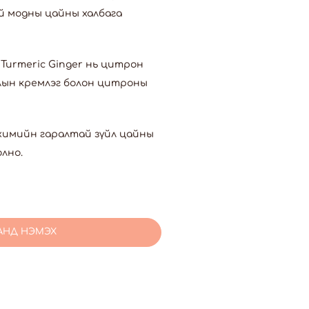
й модны цайны халбага
 Turmeric Ginger нь цитрон
ллын кремлэг болон цитроны
химийн гаралтай зүйл цайны
олно.
АНД НЭМЭХ