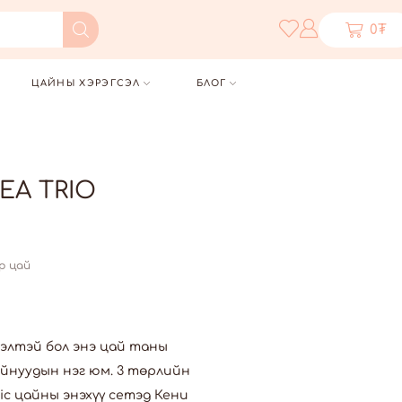
0
₮
ЦАЙНЫ ХЭРЭГСЭЛ
БЛОГ
EA TRIO
р цай
үсэлтэй бол энэ цай таны
айнуудын нэг юм. 3 төрлийн
ric цайны энэхүү сетэд Кени