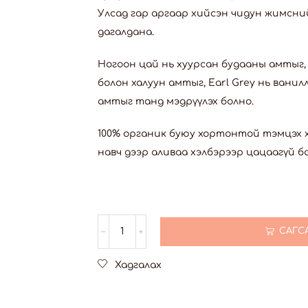
Улсад гар аргаар хийсэн чидун жимсни
дагалдана.
Ногоон цай нь хуурсан будааны амтыг,
болон халуун амтыг, Earl Grey нь вани
амтыг танд мэдрүүлэх болно.
100% органик буюу хортонтой тэмцэх 
навч дээр аливаа хэлбэрээр цацаагүй б
САГС
Хадгалах