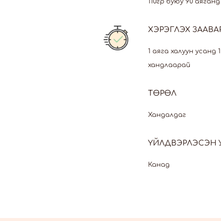
110гр буюу 90 аяган
ХЭРЭГЛЭХ ЗААВА
1 аяга халуун усанд
хандлаарай
ТӨРӨЛ
Хандалдаг
ҮЙЛДВЭРЛЭСЭН 
Канад