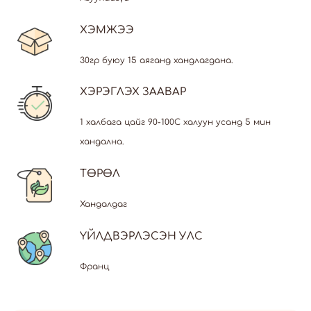
ХЭМЖЭЭ
30гр буюу 15 аяганд хандлагдана.
ХЭРЭГЛЭХ ЗААВАР
1 халбага цайг 90-100С халуун усанд 5 мин
хандална.
ТӨРӨЛ
Хандалдаг
ҮЙЛДВЭРЛЭСЭН УЛС
Франц