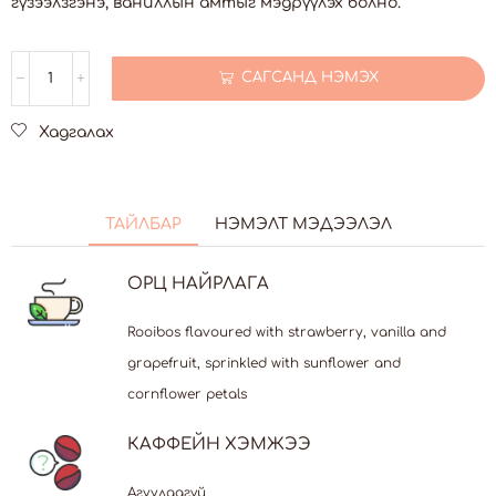
гүзээлзгэнэ, ваниллын амтыг мэдрүүлэх болно.
САГСАНД НЭМЭХ
Хадгалах
ТАЙЛБАР
НЭМЭЛТ МЭДЭЭЛЭЛ
ОРЦ НАЙРЛАГА
Rooibos flavoured with strawberry, vanilla and
grapefruit, sprinkled with sunflower and
cornflower petals
КАФФЕЙН ХЭМЖЭЭ
Агуулаагүй