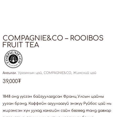
COMPAGNIE&CO – ROOIBOS
FRUIT TEA
Ангилал
Ургамлын цай
,
COMPAGNIE&CO
,
Жимсний цай
39,000
₮
1848 онд үүсгэн байгуулагдсан Франц Улсын цайны
ууган брэнд. Каффейн агуулаагүй энэхүү Рүйбос цай нь
жирэмсэн хүн уухад хамгийн сайн бөгөөд танд давхар