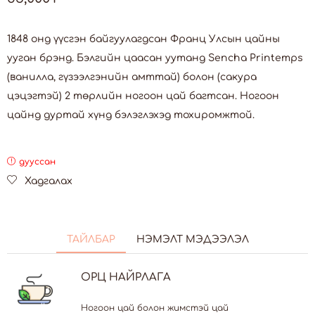
1848 онд үүсгэн байгуулагдсан Франц Улсын цайны
ууган брэнд. Бэлгийн цаасан уутанд Sencha Printemps
(ванилла, гүзээлгэнийн амттай) болон (сакура
цэцэгтэй) 2 төрлийн ногоон цай багтсан. Ногоон
цайнд дуртай хүнд бэлэглэхэд тохиромжтой.
дууссан
Хадгалах
ТАЙЛБАР
НЭМЭЛТ МЭДЭЭЛЭЛ
ОРЦ НАЙРЛАГА
Ногоон цай болон жимстэй цай