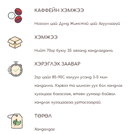
КАФФЕЙН ХЭМЖЭЭ
Ногоон цай: Дунд Жимстэй цай: Агуулаагүй
ХЭМЖЭЭ
Нийт 70гр буюу 35 аяганд хандлагдана.
ХЭРЭГЛЭХ ЗААВАР
2гр цайг 85-90С халуун усанд 3-5 мин
хандална. Хэрвээ та шингэн уух бол хандлах
хугацааг багасгаж, өтгөн уумаар байвал
хандлах хугацаагаа уртасгаарай.
ТӨРӨЛ
Хандалдаг