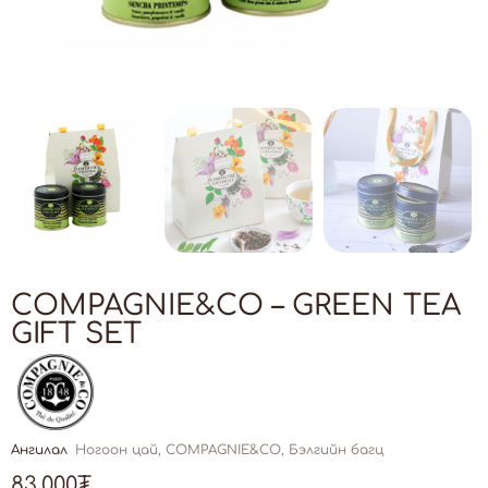
COMPAGNIE&CO – GREEN TEA
GIFT SET
Ангилал
Ногоон цай
,
COMPAGNIE&CO
,
Бэлгийн багц
83,000
₮