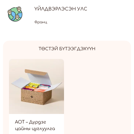
ҮЙЛДВЭРЛЭСЭН УЛС
Франц
ТӨСТЭЙ БҮТЭЭГДЭХҮҮН
AOT – Дүрдэг
цайны цуглуулга