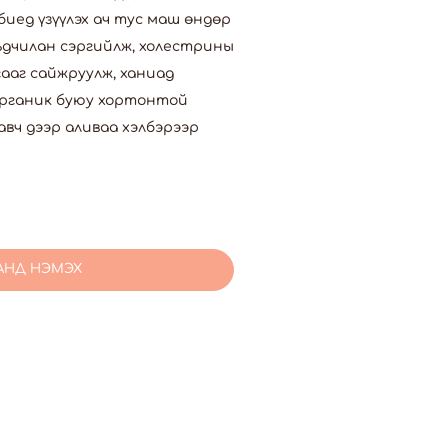
иед үзүүлэх ач тус маш өндөр
рьдчилан сэргийлж, холестрины
гааг сайжруулж, ханиад
 органик буюу хортонтой
вч дээр аливаа хэлбэрээр
АНД НЭМЭХ