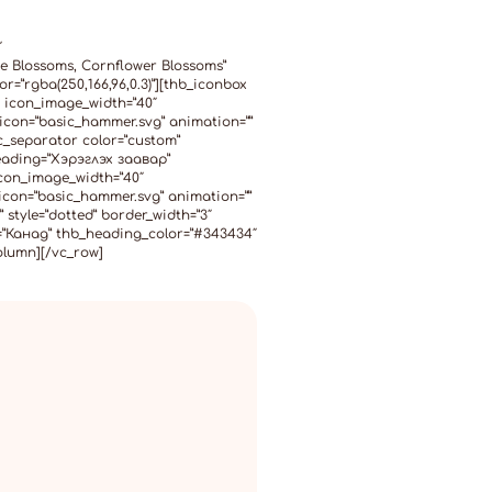
″
ne Blossoms, Cornflower Blossoms”
=”rgba(250,166,96,0.3)”][thb_iconbox
″ icon_image_width=”40″
″ icon=”basic_hammer.svg” animation=””
_separator color=”custom”
 heading=”Хэрэглэх заавар”
con_image_width=”40″
″ icon=”basic_hammer.svg” animation=””
style=”dotted” border_width=”3″
on=”Канад” thb_heading_color=”#343434″
column][/vc_row]