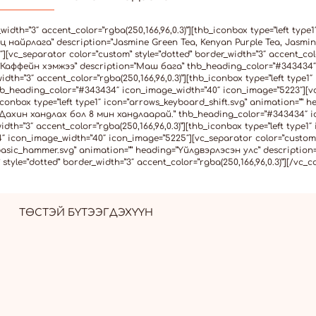
dth=”3″ accent_color=”rgba(250,166,96,0.3)”][thb_iconbox type=”left type1
рц найрлага” description=”Jasmine Green Tea, Kenyan Purple Tea, Jasmi
vc_separator color=”custom” style=”dotted” border_width=”3″ accent_color
ng=”Каффейн хэмжээ” description=”Маш бага” thb_heading_color=”#343434
dth=”3″ accent_color=”rgba(250,166,96,0.3)”][thb_iconbox type=”left type1
b_heading_color=”#343434″ icon_image_width=”40″ icon_image=”5223″][vc
b_iconbox type=”left type1″ icon=”arrows_keyboard_shift.svg” animation=””
 Дахин хандлах бол 8 мин хандлаарай.” thb_heading_color=”#343434″ i
dth=”3″ accent_color=”rgba(250,166,96,0.3)”][thb_iconbox type=”left type1
icon_image_width=”40″ icon_image=”5225″][vc_separator color=”custom” 
on=”basic_hammer.svg” animation=”” heading=”Үйлдвэрлэсэн улс” descripti
tyle=”dotted” border_width=”3″ accent_color=”rgba(250,166,96,0.3)”][/vc_
ТӨСТЭЙ БҮТЭЭГДЭХҮҮН