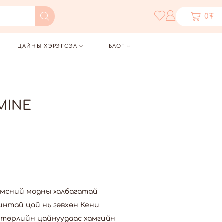
0
₮
ЦАЙНЫ ХЭРЭГСЭЛ
БЛОГ
MINE
жимсний модны халбагатай
интай цай нь зөвхөн Кени
д төрлийн цайнуудаас хамгийн