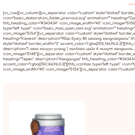
[vc_row][vc_column][vc_separator color=”custom” style=”dotted” border_wi
icon=”basic_elaboration_folder_previous.svg” animation=”” heading=”О
thb_heading_color=”#343434″ icon_image_width=”40″ icon_image=”5150″][
type=”left type1″ icon=”basic_mail_open_text.svg” animation=”” headi
icon_image=”5154″][vc_separator color=”custom” style=”dotted” border_wi
heading=”Хэмжээ” description=”90гр буюу 80 аяганд хандлагдана.” th
style=”dotted” border_width=”3″ accent_color=”rgba(250,166,96,0.3)”][th
description=”1 аяга халуун усанд 1 халбага цайг 4 минут хандална.
icon_image=”5148″][vc_separator color=”custom” style=”dotted” border_wi
heading=”Төрөл” description=”Хандалдаг” thb_heading_color=”#343434″ 
accent_color=”rgba(250,166,96,0.3)”][thb_iconbox type=”left type1″ ic
icon_image_width=”40″ icon_image=”5156″][vc_separator color=”custom” s