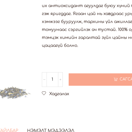
их антиоксидант агуулдаг буюу хүний б
гэж яригддаг. Ягаан цай нь хавдраас у
хэмжээг бууруулж, тархины үйл ажилла
томуунаас сэргийлэх ач тустай. 100%
тэмцэх химийн гаралтай зүйл цайны на
цацаагүй болно.
САГС
Хадгалах
ТАЙЛБАР
НЭМЭЛТ МЭДЭЭЛЭЛ