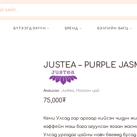
 ХАЙХ...
БҮТЭЭГДЭХҮҮН
БРЕНД
БЭЛГИЙН БАГЦ
JUSTEA – PURPLE JAS
Ангилал
Justea
,
Ногоон цай
75,000
₮
Кени Улсад гар аргаар хийсэн чидун 
каффейн маш бага агуулсан ягаан жасм
Улсад ургадаг цайны навч бөгөөд буса