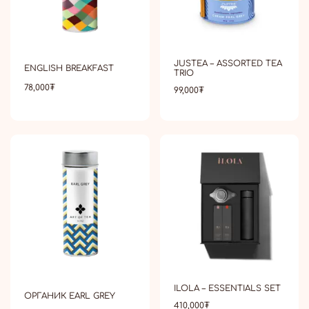
JUSTEA – ASSORTED TEA
ENGLISH BREAKFAST
TRIO
78,000
₮
99,000
₮
ILOLA – ESSENTIALS SET
ОРГАНИК EARL GREY
410,000
₮