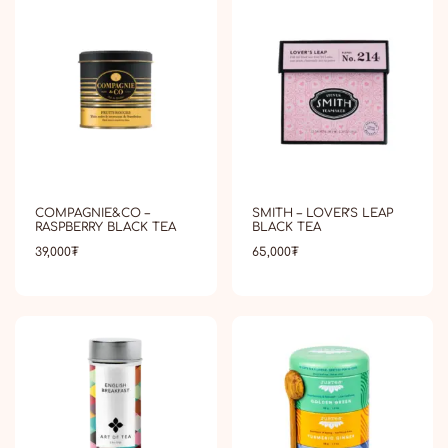
COMPAGNIE&CO –
SMITH – LOVER’S LEAP
RASPBERRY BLACK TEA
BLACK TEA
39,000
₮
65,000
₮