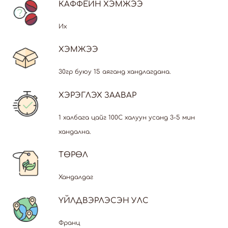
КАФФЕЙН ХЭМЖЭЭ
Их
ХЭМЖЭЭ
30гр буюу 15 аяганд хандлагдана.
ХЭРЭГЛЭХ ЗААВАР
1 халбага цайг 100С халуун усанд 3-5 мин
хандална.
ТӨРӨЛ
Хандалдаг
ҮЙЛДВЭРЛЭСЭН УЛС
Франц