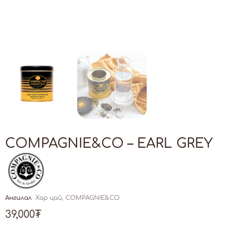
COMPAGNIE&CO – EARL GREY
Ангилал
Хар цай
,
COMPAGNIE&CO
39,000
₮