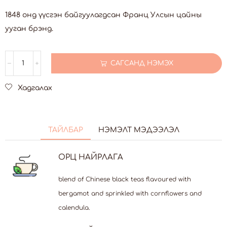
1848 онд үүсгэн байгуулагдсан Франц Улсын цайны
ууган брэнд.
САГСАНД НЭМЭХ
Хадгалах
ТАЙЛБАР
НЭМЭЛТ МЭДЭЭЛЭЛ
ОРЦ НАЙРЛАГА
blend of Chinese black teas flavoured with
bergamot and sprinkled with cornflowers and
calendula.