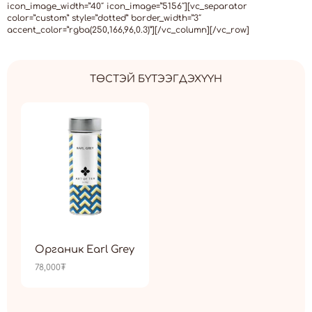
icon_image_width=”40″ icon_image=”5156″][vc_separator
color=”custom” style=”dotted” border_width=”3″
accent_color=”rgba(250,166,96,0.3)”][/vc_column][/vc_row]
ТӨСТЭЙ БҮТЭЭГДЭХҮҮН
Органик Earl Grey
78,000
₮