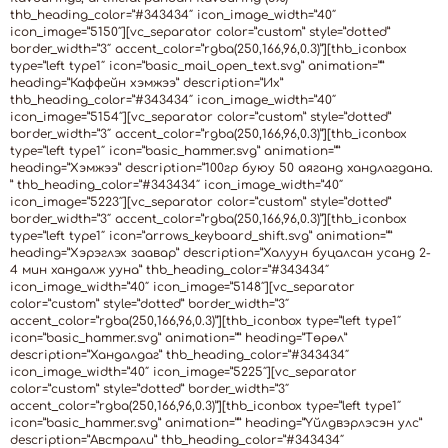
thb_heading_color=”#343434″ icon_image_width=”40″
icon_image=”5150″][vc_separator color=”custom” style=”dotted”
border_width=”3″ accent_color=”rgba(250,166,96,0.3)”][thb_iconbox
type=”left type1″ icon=”basic_mail_open_text.svg” animation=””
heading=”Каффейн хэмжээ” description=”Их”
thb_heading_color=”#343434″ icon_image_width=”40″
icon_image=”5154″][vc_separator color=”custom” style=”dotted”
border_width=”3″ accent_color=”rgba(250,166,96,0.3)”][thb_iconbox
type=”left type1″ icon=”basic_hammer.svg” animation=””
heading=”Хэмжээ” description=”100гр буюу 50 аяганд хандлагдана.
” thb_heading_color=”#343434″ icon_image_width=”40″
icon_image=”5223″][vc_separator color=”custom” style=”dotted”
border_width=”3″ accent_color=”rgba(250,166,96,0.3)”][thb_iconbox
type=”left type1″ icon=”arrows_keyboard_shift.svg” animation=””
heading=”Хэрэглэх заавар” description=”Халуун буцалсан усанд 2-
4 мин хандалж ууна” thb_heading_color=”#343434″
icon_image_width=”40″ icon_image=”5148″][vc_separator
color=”custom” style=”dotted” border_width=”3″
accent_color=”rgba(250,166,96,0.3)”][thb_iconbox type=”left type1″
icon=”basic_hammer.svg” animation=”” heading=”Төрөл”
description=”Хандалдаг” thb_heading_color=”#343434″
icon_image_width=”40″ icon_image=”5225″][vc_separator
color=”custom” style=”dotted” border_width=”3″
accent_color=”rgba(250,166,96,0.3)”][thb_iconbox type=”left type1″
icon=”basic_hammer.svg” animation=”” heading=”Үйлдвэрлэсэн улс”
description=”Австрали” thb_heading_color=”#343434″