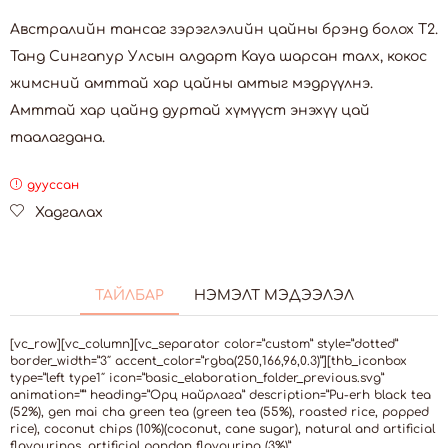
Австралийн тансаг зэрэглэлийн цайны брэнд болох Т2.
Танд Сингапур Улсын алдарт Kaya шарсан талх, кокос
жимсний амттай хар цайны амтыг мэдрүүлнэ.
Амттай хар цайнд дуртай хүмүүст энэхүү цай
таалагдана.
дууссан
Хадгалах
ТАЙЛБАР
НЭМЭЛТ МЭДЭЭЛЭЛ
[vc_row][vc_column][vc_separator color=”custom” style=”dotted”
border_width=”3″ accent_color=”rgba(250,166,96,0.3)”][thb_iconbox
type=”left type1″ icon=”basic_elaboration_folder_previous.svg”
animation=”” heading=”Орц найрлага” description=”Pu-erh black tea
(52%), gen mai cha green tea (green tea (55%), roasted rice, popped
rice), coconut chips (10%)(coconut, cane sugar), natural and artificial
flavourings, artificial pandan flavouring (3%)”