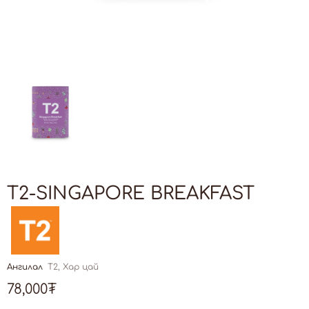
T2-SINGAPORE BREAKFAST
Ангилал
Т2
,
Хар цай
78,000
₮