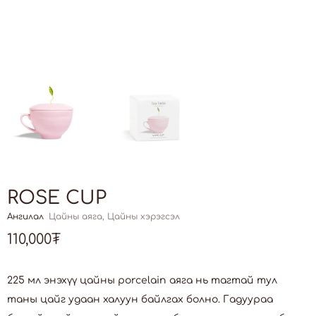
ROSE CUP
Ангилал
Цайны аяга
,
Цайны хэрэгсэл
110,000
₮
225 мл энэхүү цайны porcelain аяга нь тагтай тул
таны цайг удаан халуун байлгах болно. Гадуураа