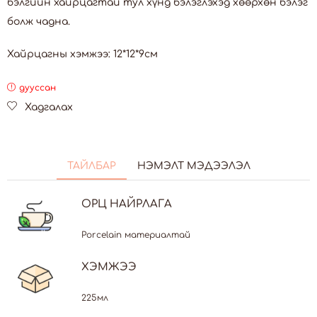
бэлгийн хайрцагтай тул хүнд бэлэглэхэд хөөрхөн бэлэг
болж чадна.
Хайрцагны хэмжээ: 12*12*9см
дууссан
Хадгалах
ТАЙЛБАР
НЭМЭЛТ МЭДЭЭЛЭЛ
ОРЦ НАЙРЛАГА
Porcelain материалтай
ХЭМЖЭЭ
225мл