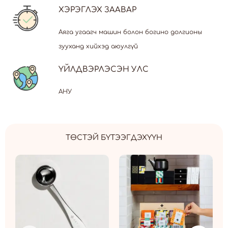
ХЭРЭГЛЭХ ЗААВАР
Аяга угаагч машин болон богино долгионы
зууханд хийхэд аюулгүй
ҮЙЛДВЭРЛЭСЭН УЛС
АНУ
ТӨСТЭЙ БҮТЭЭГДЭХҮҮН