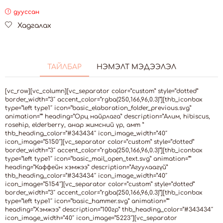
дууссан
Хадгалах
ТАЙЛБАР
НЭМЭЛТ МЭДЭЭЛЭЛ
[vc_row][vc_column][vc_separator color=”custom” style=”dotted”
border_width=”3″ accent_color=”rgba(250,166,96,0.3)”][thb_iconbox
type=”left type1″ icon=”basic_elaboration_folder_previous.svg”
animation=”” heading=”Орц найрлага” description=”Алим, hibiscus,
rosehip, elderberry, анар жимсний үр, амт ”
thb_heading_color=”#343434″ icon_image_width=”40″
icon_image=”5150″][vc_separator color=”custom” style=”dotted”
border_width=”3″ accent_color=”rgba(250,166,96,0.3)”][thb_iconbox
type=”left type1″ icon=”basic_mail_open_text.svg” animation=””
heading=”Каффейн хэмжээ” description=”Агуулаагүй”
thb_heading_color=”#343434″ icon_image_width=”40″
icon_image=”5154″][vc_separator color=”custom” style=”dotted”
border_width=”3″ accent_color=”rgba(250,166,96,0.3)”][thb_iconbox
type=”left type1″ icon=”basic_hammer.svg” animation=””
heading=”Хэмжээ” description=”100гр” thb_heading_color=”#343434″
icon_image_width=”40″ icon_image=”5223″][vc_separator