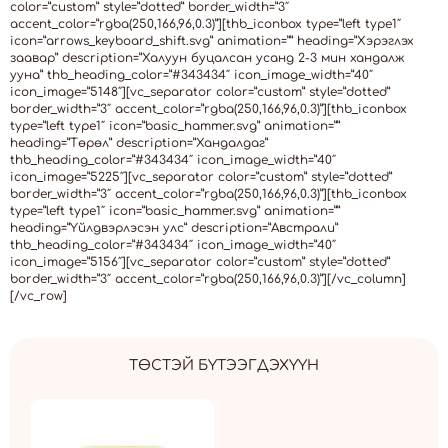
color=”custom” style=”dotted” border_width=”3″
accent_color=”rgba(250,166,96,0.3)”][thb_iconbox type=”left type1″
icon=”arrows_keyboard_shift.svg” animation=”” heading=”Хэрэглэх
заавар” description=”Халуун буцалсан усанд 2-3 мин хандалж
ууна” thb_heading_color=”#343434″ icon_image_width=”40″
icon_image=”5148″][vc_separator color=”custom” style=”dotted”
border_width=”3″ accent_color=”rgba(250,166,96,0.3)”][thb_iconbox
type=”left type1″ icon=”basic_hammer.svg” animation=””
heading=”Төрөл” description=”Хандалдаг”
thb_heading_color=”#343434″ icon_image_width=”40″
icon_image=”5225″][vc_separator color=”custom” style=”dotted”
border_width=”3″ accent_color=”rgba(250,166,96,0.3)”][thb_iconbox
type=”left type1″ icon=”basic_hammer.svg” animation=””
heading=”Үйлдвэрлэсэн улс” description=”Австрали”
thb_heading_color=”#343434″ icon_image_width=”40″
icon_image=”5156″][vc_separator color=”custom” style=”dotted”
border_width=”3″ accent_color=”rgba(250,166,96,0.3)”][/vc_column]
[/vc_row]
ТӨСТЭЙ БҮТЭЭГДЭХҮҮН