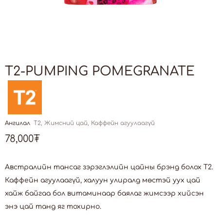
T2-PUMPING POMEGRANATE
Ангилал
Т2
,
Жимсний цай
,
Каффейн агуулаагүй
78,000
₮
Австралийн тансаг зэрэглэлийн цайны брэнд болох Т2.
Каффейн агуулаагүй, халуун улиралд мөстэй уух цай
хайж байгаа бол витаминаар баялаг жимсээр хийсэн
энэ цай танд яг тохирно.