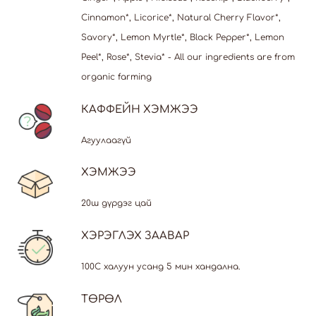
Cinnamon*, Licorice*, Natural Cherry Flavor*,
Savory*, Lemon Myrtle*, Black Pepper*, Lemon
Peel*, Rose*, Stevia* - All our ingredients are from
organic farming
КАФФЕЙН ХЭМЖЭЭ
Агуулаагүй
ХЭМЖЭЭ
20ш дүрдэг цай
ХЭРЭГЛЭХ ЗААВАР
100С халуун усанд 5 мин хандална.
ТӨРӨЛ