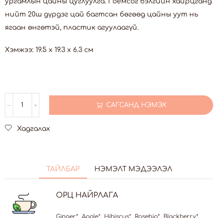
ургамлын цайны цуглуулга. Гоёмсог бэлгийн хайрцганд
нийт 20ш дүрдэг цай багтсан бөгөөд цайны уут нь
ягаан өнгөтэй, пластик агуулаагүй.
Хэмжээ: 19.5 x 19.3 x 6.3 см
САГСАНД НЭМЭХ
Хадгалах
ТАЙЛБАР
НЭМЭЛТ МЭДЭЭЛЭЛ
ОРЦ НАЙРЛАГА
Ginger*, Apple*, Hibiscus*, Rosehip*, Blackberry*,