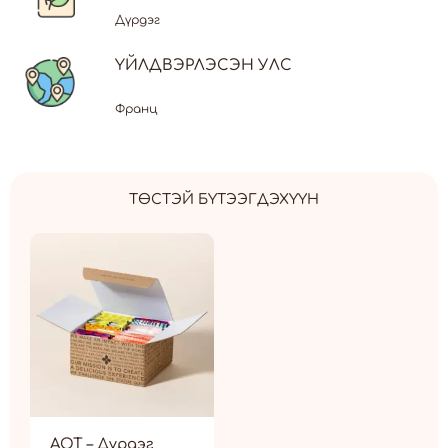
Дүрдэг
ҮЙЛДВЭРЛЭСЭН УЛС
Франц
ТӨСТЭЙ БҮТЭЭГДЭХҮҮН
AOT – Дүрдэг