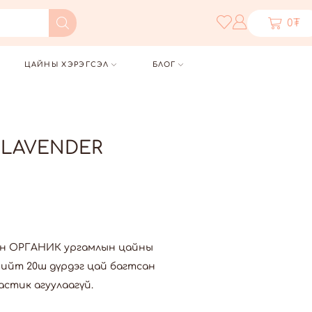
0
₮
ЦАЙНЫ ХЭРЭГСЭЛ
БЛОГ
 LAVENDER
ийн ОРГАНИК ургамлын цайны
нийт 20ш дүрдэг цай багтсан
астик агуулаагүй.