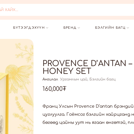
 ХАЙХ...
БҮТЭЭГДЭХҮҮН
БРЕНД
БЭЛГИЙН БАГЦ
PROVENCE D’ANTAN –
HONEY SET
Ангилал
Ургамлын цай
,
Бэлгийн багц
160,000
₮
Франц Улсын Provence D’antan брэнд
цуглуулга. Гоёмсог бэлгийн хайрцганд 
бөгөөд цайны уут нь ягаан өнгөтэй, пл