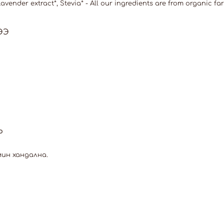
Lavender extract*, Stevia* - All our ingredients are from organic f
ЭЭ
Р
мин хандална.