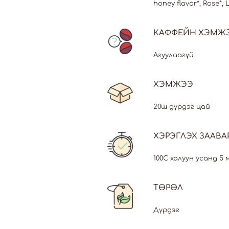
honey flavor*, Rose*, 
КАФФЕЙН ХЭМЖ
Агуулаагүй
ХЭМЖЭЭ
20ш дүрдэг цай
ХЭРЭГЛЭХ ЗААВА
100С халуун усанд 5 
ТӨРӨЛ
Дүрдэг