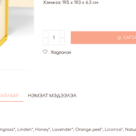
Хэмжээ: 19.5 x 19.3 x 6.3 см
САГС
Хадгалах
ТАЙЛБАР
НЭМЭЛТ МЭДЭЭЛЭЛ
rass*, Linden*, Honey*, Lavender*, Orange peel*, Licorice*, Natu