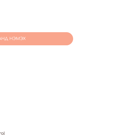
АНД НЭМЭХ
ral