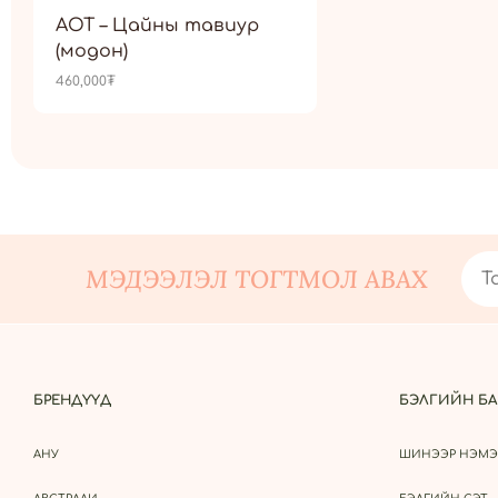
AOT – Цайны тавиур
(модон)
460,000
₮
МЭДЭЭЛЭЛ ТОГТМОЛ АВАХ
БРЕНДҮҮД
БЭЛГИЙН БА
АНУ
ШИНЭЭР НЭМЭ