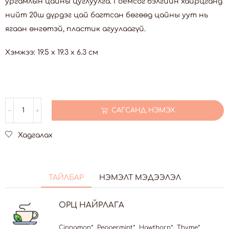
ургамлын цайны цуглуулга. Гоёмсог бэлгийн хайрцганд
нийт 20ш дүрдэг цай багтсан бөгөөд цайны уут нь
ягаан өнгөтэй, пластик агуулаагүй.
Хэмжээ: 19.5 x 19.3 x 6.3 см
САГСАНД НЭМЭХ
Хадгалах
ТАЙЛБАР
НЭМЭЛТ МЭДЭЭЛЭЛ
ОРЦ НАЙРЛАГА
Cinnamon*, Peppermint*, Hawthorn*, Thyme*,