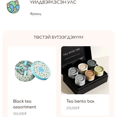
ҮЙЛДВЭРЛЭСЭН УЛС
Франц
ТӨСТЭЙ БҮТЭЭГДЭХҮҮН
Black tea
Tea bento box
assortment
210,000
₮
150,000
₮