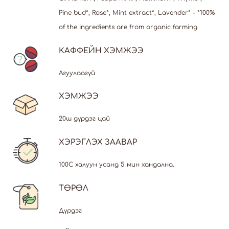
Pine bud*, Rose*, Mint extract*, Lavender* - *100%
of the ingredients are from organic farming
КАФФЕЙН ХЭМЖЭЭ
Агуулаагүй
ХЭМЖЭЭ
20ш дүрдэг цай
ХЭРЭГЛЭХ ЗААВАР
100С халуун усанд 5 мин хандална.
ТӨРӨЛ
Дүрдэг