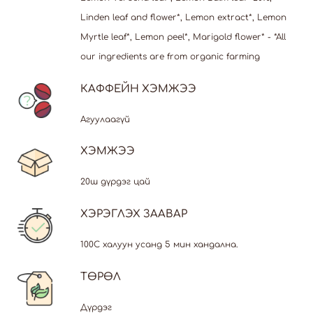
Linden leaf and flower*, Lemon extract*, Lemon
Myrtle leaf*, Lemon peel*, Marigold flower* - *All
our ingredients are from organic farming
КАФФЕЙН ХЭМЖЭЭ
Агуулаагүй
ХЭМЖЭЭ
20ш дүрдэг цай
ХЭРЭГЛЭХ ЗААВАР
100С халуун усанд 5 мин хандална.
ТӨРӨЛ
Дүрдэг