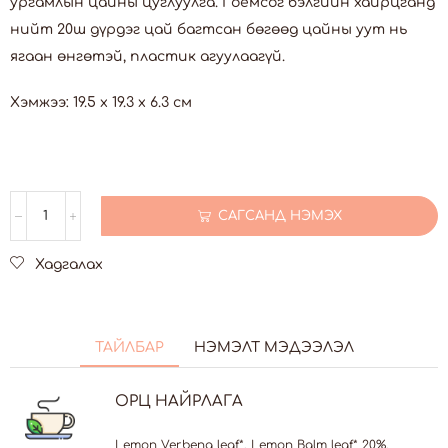
ургамлын цайны цуглуулга. Гоёмсог бэлгийн хайрцганд
нийт 20ш дүрдэг цай багтсан бөгөөд цайны уут нь
ягаан өнгөтэй, пластик агуулаагүй.
Хэмжээ: 19.5 x 19.3 x 6.3 см
САГСАНД НЭМЭХ
Хадгалах
ТАЙЛБАР
НЭМЭЛТ МЭДЭЭЛЭЛ
ОРЦ НАЙРЛАГА
Lemon Verbena leaf*, Lemon Balm leaf* 20%,