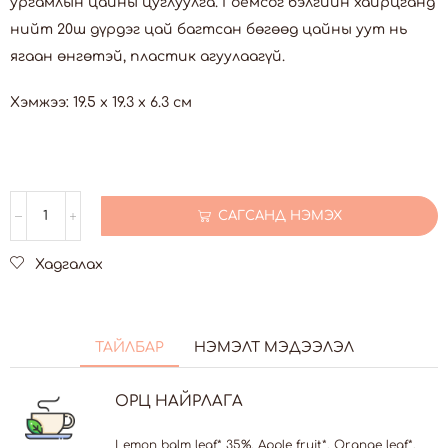
ургамлын цайны цуглуулга. Гоёмсог бэлгийн хайрцганд
нийт 20ш дүрдэг цай багтсан бөгөөд цайны уут нь
ягаан өнгөтэй, пластик агуулаагүй.
Хэмжээ: 19.5 x 19.3 x 6.3 см
САГСАНД НЭМЭХ
Хадгалах
ТАЙЛБАР
НЭМЭЛТ МЭДЭЭЛЭЛ
ОРЦ НАЙРЛАГА
Lemon balm leaf* 35%, Apple fruit*, Orange leaf*,