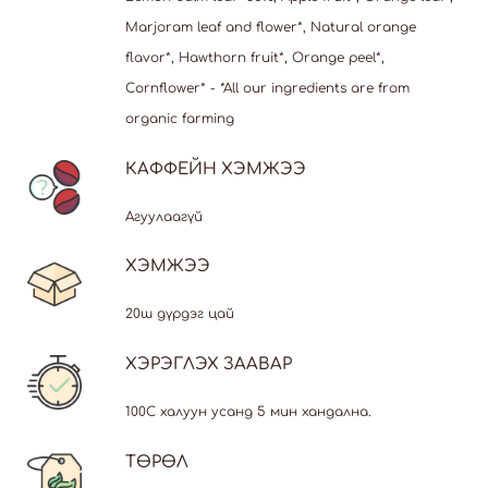
Marjoram leaf and flower*, Natural orange
flavor*, Hawthorn fruit*, Orange peel*,
Cornflower* - *All our ingredients are from
organic farming
КАФФЕЙН ХЭМЖЭЭ
Агуулаагүй
ХЭМЖЭЭ
20ш дүрдэг цай
ХЭРЭГЛЭХ ЗААВАР
100С халуун усанд 5 мин хандална.
ТӨРӨЛ