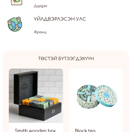
Дүрдэг
ҮЙЛДВЭРЛЭСЭН УЛС
Франц
ТӨСТЭЙ БҮТЭЭГДЭХҮҮН
Smith wooden box
Black tea