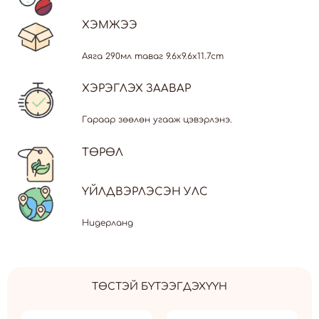
ХЭМЖЭЭ
Аяга 290мл таваг 9.6x9.6x11.7cm
ХЭРЭГЛЭХ ЗААВАР
Гараар зөөлөн угааж цэвэрлэнэ.
ТӨРӨЛ
ҮЙЛДВЭРЛЭСЭН УЛС
Нидерланд
ТӨСТЭЙ БҮТЭЭГДЭХҮҮН