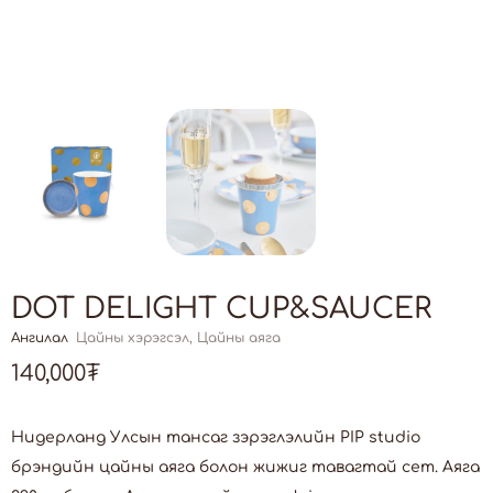
DOT DELIGHT CUP&SAUCER
Ангилал
Цайны хэрэгсэл
,
Цайны аяга
140,000
₮
Нидерланд Улсын тансаг зэрэглэлийн PIP studio
брэндийн цайны аяга болон жижиг тавагтай сет. Аяга