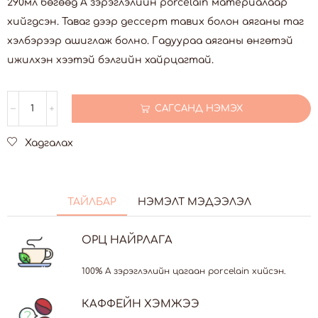
290мл бөгөөд А зэрэглэлийн porcelain материалаар
хийгдсэн. Таваг дээр дессерт тавих болон аяганы таг
хэлбэрээр ашиглаж болно. Гадуураа аяганы өнгөтэй
ижилхэн хээтэй бэлгийн хайрцагтай.
САГСАНД НЭМЭХ
Хадгалах
ТАЙЛБАР
НЭМЭЛТ МЭДЭЭЛЭЛ
ОРЦ НАЙРЛАГА
100% A зэрэглэлийн цагаан porcelain хийсэн.
КАФФЕЙН ХЭМЖЭЭ