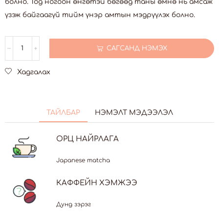
болно. Тод ногоон өнгөтэй бөгөөд таны өмнө нь амсаж
үзэж байгаагүй тийм үнэр амтын мэдрүүлэх болно.
САГСАНД НЭМЭХ
Хадгалах
ТАЙЛБАР
НЭМЭЛТ МЭДЭЭЛЭЛ
ОРЦ НАЙРЛАГА
Japanese matcha
КАФФЕЙН ХЭМЖЭЭ
Дунд зэрэг