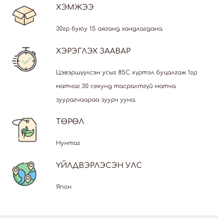
ХЭМЖЭЭ
30гр буюу 15 аяганд хандлагдана.
ХЭРЭГЛЭХ ЗААВАР
Цэвэршүүлсэн усыг 85С хүртэл буцалгаж 1гр
матчаг 30 секунд тасралтгүй матча
зуурагчаараа зуурч ууна.
ТӨРӨЛ
Нунтаг
ҮЙЛДВЭРЛЭСЭН УЛС
Япон