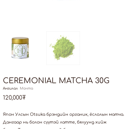
CEREMONIAL MATCHA 30G
Ангилал
Мачта
120,000
₮
Япон Улсын Otsuka брэндийн органик, ёслолын матча.
Дангаар нь болон сүүтэй латте, бялуунд хийж