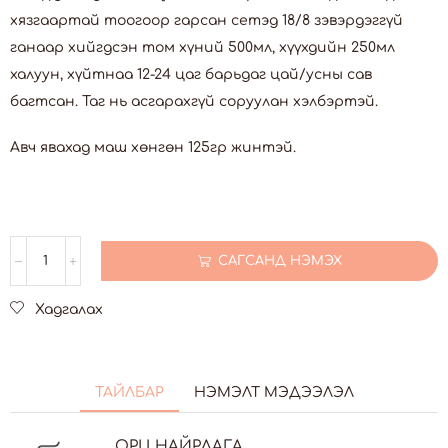
хязгаартай тоогоор гарсан сетэд 18/8 зэвэрдэггүй
ганаар хийгдсэн том хүний 500мл, хүүхдийн 250мл
халуун, хүйтнаа 12-24 цаг барьдаг цай/усны сав
багтсан. Таг нь асгарахгүй соруулан хэлбэртэй.
Авч явахад маш хөнгөн 125гр жинтэй.
САГСАНД НЭМЭХ
Хадгалах
ТАЙЛБАР
НЭМЭЛТ МЭДЭЭЛЭЛ
ОРЦ НАЙРЛАГА