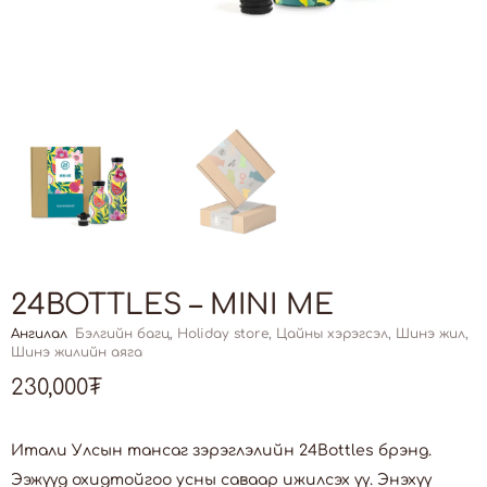
24BOTTLES – MINI ME
Ангилал
Бэлгийн багц
,
Holiday store
,
Цайны хэрэгсэл
,
Шинэ жил
,
Шинэ жилийн аяга
230,000
₮
Итали Улсын тансаг зэрэглэлийн 24Bottles брэнд.
Ээжүүд охидтойгоо усны саваар ижилсэх үү. Энэхүү