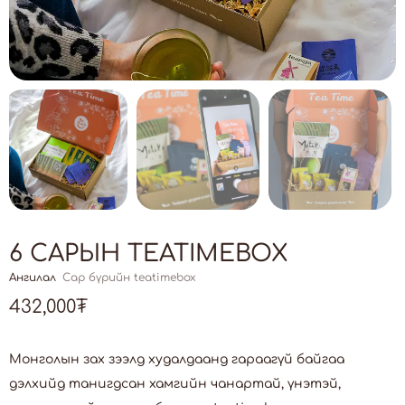
6 САРЫН TEATIMEBOX
Ангилал
Сар бүрийн teatimebox
432,000
₮
Монголын зах зээлд худалдаанд гараагүй байгаа
дэлхийд танигдсан хамгийн чанартай, үнэтэй,