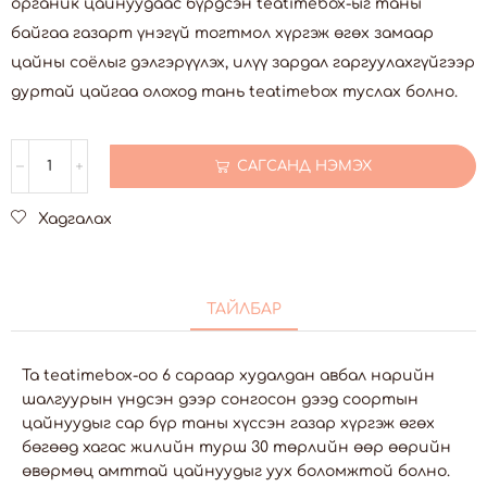
органик цайнуудаас бүрдсэн teatimebox-ыг таны
байгаа газарт үнэгүй тогтмол хүргэж өгөх замаар
цайны соёлыг дэлгэрүүлэх, илүү зардал гаргуулахгүйгээр
дуртай цайгаа олоход тань teatimebox туслах болно.
САГСАНД НЭМЭХ
Хадгалах
ТАЙЛБАР
Та teatimebox-оо 6 сараар худалдан авбал нарийн
шалгуурын үндсэн дээр сонгосон дээд соортын
цайнуудыг сар бүр таны хүссэн газар хүргэж өгөх
бөгөөд хагас жилийн турш 30 төрлийн өөр өөрийн
өвөрмөц амттай цайнуудыг уух боломжтой болно.