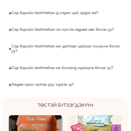
Сар бүрийн teatimebox-д хэдэн цай ордог вэ?
Сар бүрийн teatimebox-oo хүссэн өдрөө авч болох уу?
Сар бүрийн teatimebox-ын доторх цайгаа солиулж болох
уу?
Сар бүрийн teatimebox-ыг бэлгэнд хүргүүлж болох уу?
Хөдөө орон нутаг руу хүргэх үү?
ТӨСТЭЙ БҮТЭЭГДЭХҮҮН