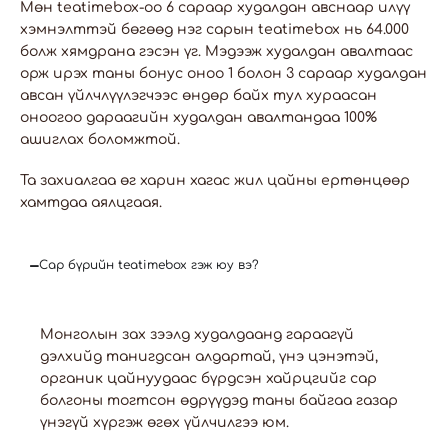
Мөн teatimebox-оо 6 сараар худалдан авснаар илүү
хэмнэлттэй бөгөөд нэг сарын teatimebox нь 64.000
болж хямдрана гэсэн үг. Мэдээж худалдан авалтаас
орж ирэх таны бонус оноо 1 болон 3 сараар худалдан
авсан үйлчлүүлэгчээс өндөр байх тул хураасан
оноогоо дараагийн худалдан авалтандаа 100%
ашиглах боломжтой.
Та захиалгаа өг харин хагас жил цайны ертөнцөөр
хамтдаа аялцгаая.
Сар бүрийн teatimebox гэж юу вэ?
Монголын зах зээлд худалдаанд гараагүй
дэлхийд танигдсан алдартай, үнэ цэнэтэй,
органик цайнуудаас бүрдсэн хайрцгийг сар
болгоны тогтсон өдрүүдэд таны байгаа газар
үнэгүй хүргэж өгөх үйлчилгээ юм.