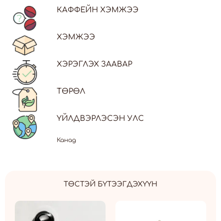
КАФФЕЙН ХЭМЖЭЭ
ХЭМЖЭЭ
ХЭРЭГЛЭХ ЗААВАР
ТӨРӨЛ
ҮЙЛДВЭРЛЭСЭН УЛС
Канад
ТӨСТЭЙ БҮТЭЭГДЭХҮҮН