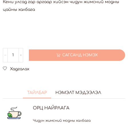
Кени улсад гар аргаар хийсэн чидун жимсний модны
цайны халбага
САГСАНД НЭМЭХ
Хадгалах
ТАЙЛБАР
НЭМЭЛТ МЭДЭЭЛЭЛ
ОРЦ НАЙРЛАГА
Чидун жимсний модны халбага