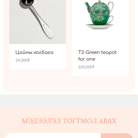
Цайны халбага
T2-Green teapot
for one
34,000
₮
220,000
₮
МЭДЭЭЛЭЛ ТОГТМОЛ АВАХ